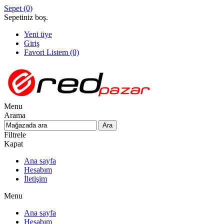
Sepet
(0)
Sepetiniz boş.
Yeni üye
Giriş
Favori Listem
(0)
Menu
Arama
Filtrele
Kapat
Ana sayfa
Hesabım
İletişim
Menu
Ana sayfa
Hesabım